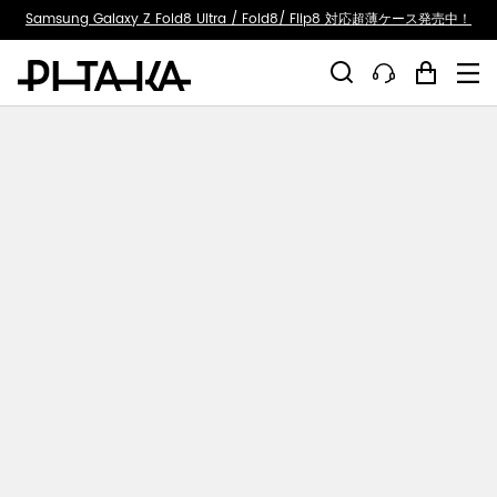
ty.skip_to_text
Samsung Galaxy Z Fold8 Ultra / Fold8/ Flip8 対応超薄ケース発売中！