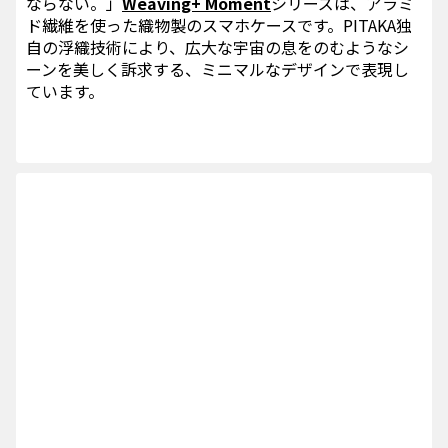
ならない。」
Weaving+ Moment
シリーズは、アラミ
ド繊維を使った織物製のスマホケースです。PITAKA独
自の浮織技術により、広大な宇宙の息をのむようなシ
ーンを美しく訴求する、ミニマルなデザインで表現し
ています。