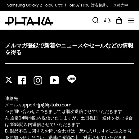
ty.skip_to_text
Samsung Galaxy Z Fold8 Ultra / Fold8/ Flip8 対応超薄ケース発売中！
メルマガ登録で新着やニュースやセールなどの情報
を得る
Facebook
Instagram
YouTube
LINE
Twitter
連絡先
メール:support-jp@ipitaka.com
※お問い合わせにつきましては順次返信させていただきます
A. 通常24時間以内返信いたしますが、土日祝日、連休を挟む場合
は48時間以内返信させていただきます。
B. 製品不良に関するお問い合わせは、恐れ入りますがご注文番号
をお知らせください。迅速に確認の上、対応させていただきま