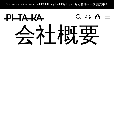
ty.skip_to_text
Samsung Galaxy Z Fold8 Ultra / Fold8/ Flip8 対応超薄ケース発売中！
会社概要