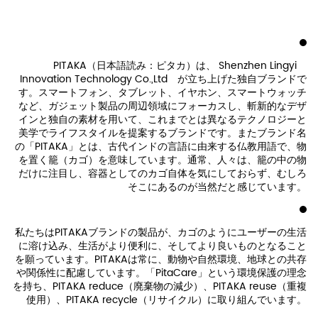
PITAKA（日本語読み：ピタカ）は、 Shenzhen Lingyi
Innovation Technology Co.,Ltd が立ち上げた独自ブランドで
す。スマートフォン、タブレット、イヤホン、スマートウォッチ
など、ガジェット製品の周辺領域にフォーカスし、斬新的なデザ
インと独自の素材を用いて、これまでとは異なるテクノロジーと
美学でライフスタイルを提案するブランドです。またブランド名
の「PITAKA」とは、古代インドの言語に由来する仏教用語で、物
を置く籠（カゴ）を意味しています。通常、人々は、籠の中の物
だけに注目し、容器としてのカゴ自体を気にしておらず、むしろ
そこにあるのが当然だと感じています。
私たちはPITAKAブランドの製品が、カゴのようにユーザーの生活
に溶け込み、生活がより便利に、そしてより良いものとなること
を願っています。PITAKAは常に、動物や自然環境、地球との共存
や関係性に配慮しています。「PitaCare」という環境保護の理念
を持ち、PITAKA reduce（廃棄物の減少）、PITAKA reuse（重複
使用）、PITAKA recycle（リサイクル）に取り組んでいます。