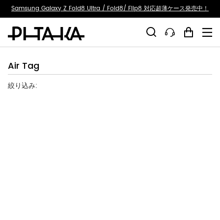
ty.skip_to_text
Samsung Galaxy Z Fold8 Ultra / Fold8/ Flip8 対応超薄ケース発売中！
Air Tag
絞り込み: