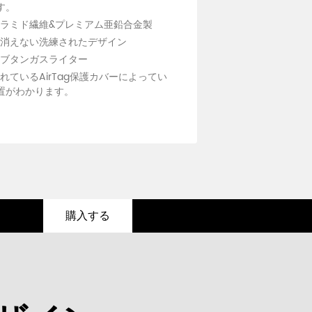
す。
ラミド繊維&プレミアム亜鉛合金製
が消えない洗練されたデザイン
なブタンガスライター
れているAirTag保護カバーによってい
置がわかります。
購入する