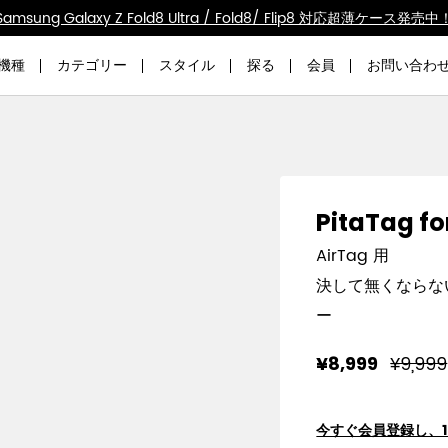
Samsung Galaxy Z Fold8 Ultra / Fold8/ Flip8 対応超薄ケース発売中
機種
カテゴリー
スタイル
探る
会員
お問い合わ
PitaTag fo
AirTag 用
決して無くならな
ー
¥9,999
¥8,999
今すぐ会員登録し、