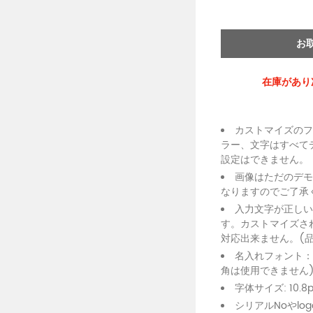
□
お
在庫があり
カストマイズの
ラー、文字はすべて
設定はできません。
画像はただのデ
なりますのでご了承
入力文字が正し
す。カストマイズさ
対応出来ません。(
名入れフォント：No
角は使用できません
字体サイズ: 10
シリアルNoやl