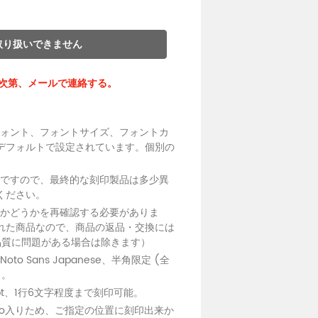
取り扱いできません
次第、メールで連絡する。
フォント、フォントサイズ、フォントカ
デフォルトで設定されています。個別の
モですので、最終的な刻印製品は多少異
ください。
いかどうかを再確認する必要がありま
れた商品なので、商品の返品・交換には
品質に問題がある場合は除きます）
to Sans Japanese、半角限定 (全
)。
.8pt、1行6文字程度まで刻印可能。
ogo入りため、ご指定の位置に刻印出来か