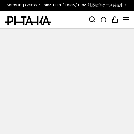
ty.skip_to_text
Samsung Galaxy Z Fold8 Ultra / Fold8/ Flip8 対応超薄ケース発売中！