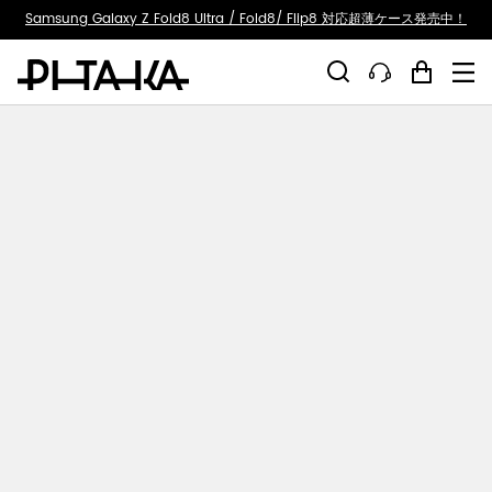
ty.skip_to_text
Samsung Galaxy Z Fold8 Ultra / Fold8/ Flip8 対応超薄ケース発売中！