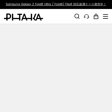
ty.skip_to_text
Samsung Galaxy Z Fold8 Ultra / Fold8/ Flip8 対応超薄ケース発売中！