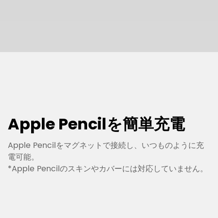
Apple Pencilを簡単充電
Apple Pencilをマグネットで接続し、いつものように充
電可能。
i
*Apple Pencilのスキンやカバーには対応していません。
す