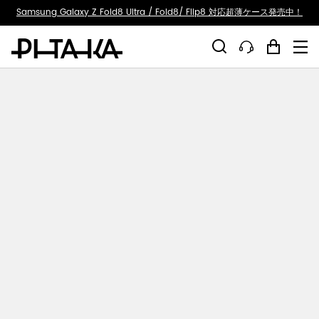
ty.skip_to_text
Samsung Galaxy Z Fold8 Ultra / Fold8/ Flip8 対応超薄ケース発売中！