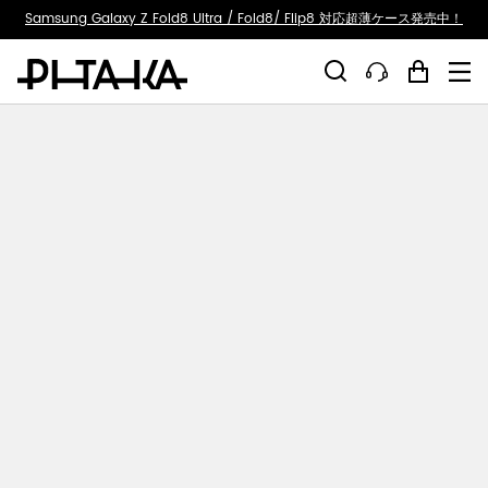
ty.skip_to_text
Samsung Galaxy Z Fold8 Ultra / Fold8/ Flip8 対応超薄ケース発売中！