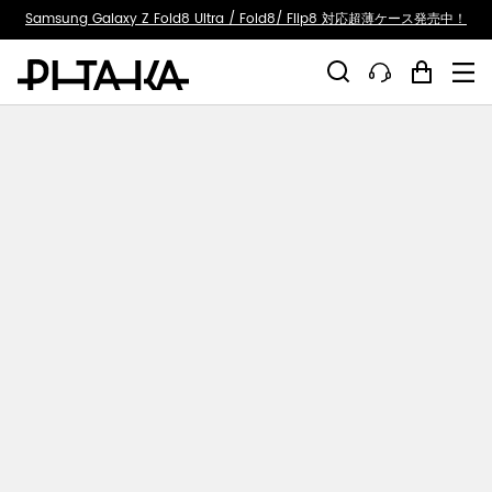
ty.skip_to_text
Samsung Galaxy Z Fold8 Ultra / Fold8/ Flip8 対応超薄ケース発売中！