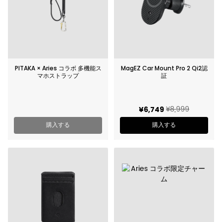
PITAKA × Aries コラボ 多機能ス
MagEZ Car Mount Pro 2 Qi2認
マホストラップ
証
¥8,999
¥6,749
購入する
購入する