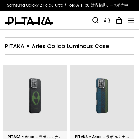
ty.skip_to_text
Samsung Galaxy Z Fold8 Ultra / Fold8/ Flip8 対応超薄ケース発売中！
PITAKA × Aries Collab Luminous Case
PITAKA × Aries コラボ ルミナス
PITAKA × Aries コラボ ルミナス