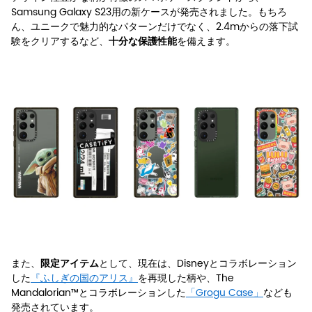
Samsung Galaxy S23用の新ケースが発売されました。もちろ
ん、ユニークで魅力的なパターンだけでなく、2.4mからの落下試
験をクリアするなど、
を備えます。
十分な保護性能
また、
として、現在は、Disneyとコラボレーション
限定アイテム
した
『ふしぎの国のアリス』
を再現した柄や、The
Mandalorian™とコラボレーションした
「Grogu Case」
なども
発売されています。