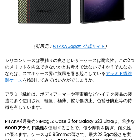
（引用元：
PITAKA Japan 公式サイト
）
シリコンケースは手触りの良さとレザーケースは耐久性。この2つ
のメリットを両立できないかとお考えではないですか？そんなあ
なたは、スマホケース界に旋風を巻き起こしている
アラミド繊維
製ケース
を検討してみてはいかがでしょうか。
アラミド繊維は、ボディアーマーや宇宙船などハイテク製品の製
造に多く使用され、軽量、極薄、擦り傷防止、色褪せ防止等の特
徴を有しています。
PITAKA4月発売のMagEZ Case 3 for Galaxy S23 Ultraは、希少な
を使用することで、傷や摩耗を防ぎ、耐久性
600Dアラミド繊維
に優れます。
ケースは0.95mmの薄さで、最大22.5gの軽さを実