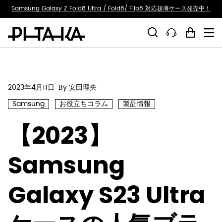
ty.skip_to_text
Samsung Galaxy Z Fold8 Ultra / Fold8/ Flip8 対応超薄ケース発売中！
2023年4月11日
By 安田理央
Samsung
お役立ちコラム
製品情報
【2023】
Samsung
Galaxy S23 Ultra