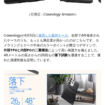
（引用元：Caseology Amazon）
Caseologyが4月5日に
発売した新作ケース
。全部で4件発表され
たケースのうち、もっとも満足度が高かったのがこちらです。カ
メラリングとケース中央のカラーポイントが際立つデザインで、
によって高い保護力を備えました。
外部TPUと内部PCの二重構造
48メートルの高さからの26回もの
を通過することで、優
落下試験
れた保護性能を証明しています。