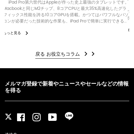
iPad Pro第六世代はAppleが作った史上最強のタブレットです。
「
Macbookと同じM2チップ、8コアCPUと最大35%高速化したグラ
て
フィックス性能を誇る10コアGPUを搭載。かつてはパワフルなパソ
売
コンが必要だった技術的な作業も、iPad Proで簡単に実行できるよ
「P
うになりました。 ...
も
もっと見る
戻る お役立ちコラム
メルマガ登録で新着やニュースやセールなどの情報
を得る
Facebook
Instagram
YouTube
LINE
Twitter