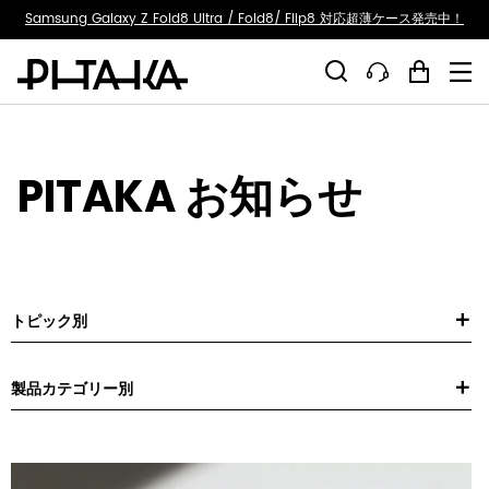
ty.skip_to_text
Samsung Galaxy Z Fold8 Ultra / Fold8/ Flip8 対応超薄ケース発売中！
PITAKA お知らせ
News
—
Products
-
トピック別
Google
製品カテゴリー別