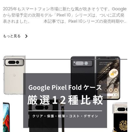
2025年もスマートフォン市場に新たな風が吹きそうです。Google
から登場予定の次期モデル「Pixel 10」シリーズは、ついに正式発
表されました。 本記事では、Pixel 10シリーズの発売時期や
モデル構成、スペック、アクセサリーの展望など、公式に確認され
た情報を...
もっと見る