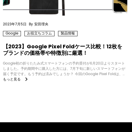
2023年7月5日
By 安田理央
Google
お役立ちコラム
製品情報
【2023】Google Pixel Foldケース比較！12枚を
ブランドの価格帯や特徴別に厳選！
Google初の折りたたみ式スマートフォンの予約受付が6月20日よりスタート
しました。予約期間中に購入した方には、7月下旬に新しいスマートフォンが
届く予定です。もう予約は済みでしょうか？ 今回のGoogle Pixel Foldは、
もっと見る
SamsungのGalaxy FlodシリーズやHUAWEIの...