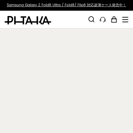
ty.skip_to_text
Samsung Galaxy Z Fold8 Ultra / Fold8/ Flip8 対応超薄ケース発売中！