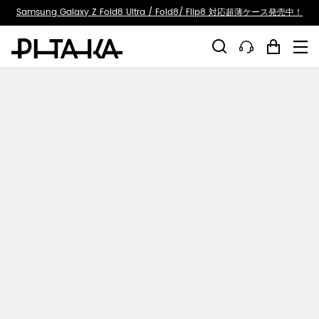
ty.skip_to_text
Samsung Galaxy Z Fold8 Ultra / Fold8/ Flip8 対応超薄ケース発売中！