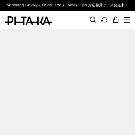
ty.skip_to_text
Samsung Galaxy Z Fold8 Ultra / Fold8/ Flip8 対応超薄ケース発売中！